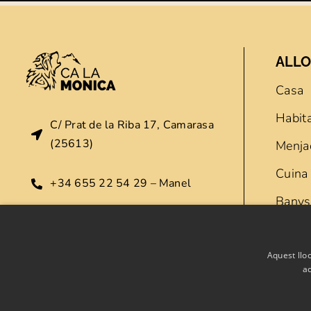
ALLO
Casa
Habit
C/ Prat de la Riba 17, Camarasa
(25613)
Menja
Cuina
+34 655 22 54 29 – Manel
Banys
+34 655 22 63 19 – Mònica
Exteri
Aquest lloc
info@calamonica.es
ac