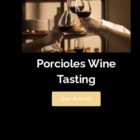
Porcioles Wine
Tasting
See Activity