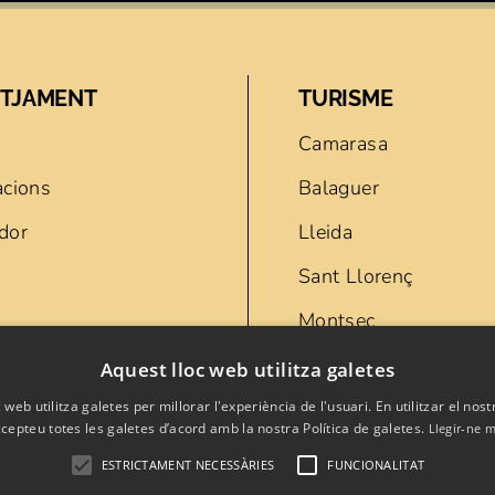
TJAMENT
TURISME
Camarasa
acions
Balaguer
dor
Lleida
Sant Llorenç
Montsec
or
Cova del Tabac
Aquest lloc web utilitza galetes
 web utilitza galetes per millorar l'experiència de l'usuari. En utilitzar el nost
cepteu totes les galetes d’acord amb la nostra Política de galetes.
Llegir-ne 
ESTRICTAMENT NECESSÀRIES
FUNCIONALITAT