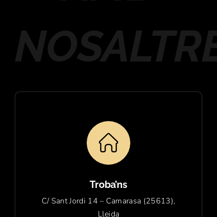
NOSALTR
Troba’ns
C/ Sant Jordi 14 – Camarasa (25613),
Lleida