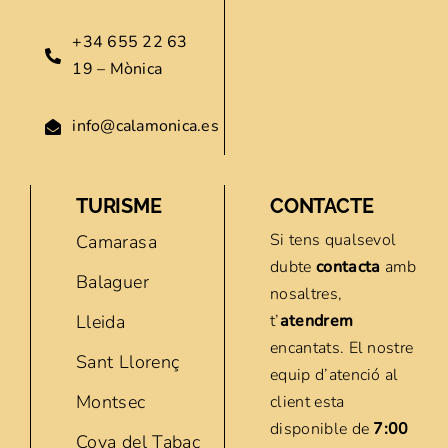
+34 655 22 63
19 – Mònica
info@calamonica.es
TURISME
CONTACTE
Si tens qualsevol
Camarasa
dubte
contacta
amb
Balaguer
nosaltres,
Lleida
t’
atendrem
encantats. El nostre
Sant Llorenç
equip d’atenció al
Montsec
client esta
disponible de
7:00
Cova del Tabac